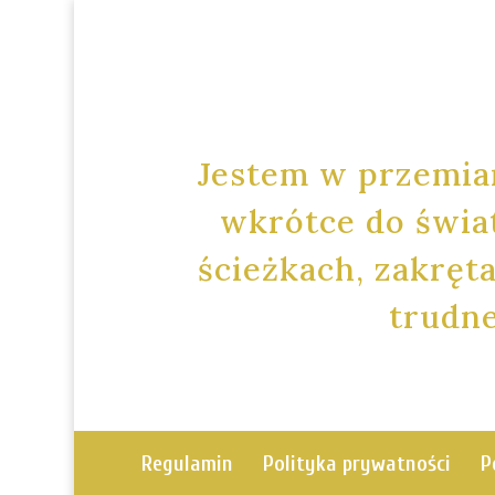
Jestem w przemia
wkrótce do świat
ścieżkach, zakrę
trudne
Regulamin
Polityka prywatności
P