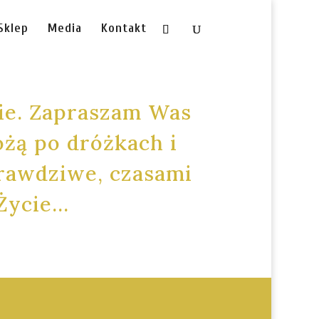
Sklep
Media
Kontakt
ie. Zapraszam Was
óżą po dróżkach i
rawdziwe, czasami
 Życie…