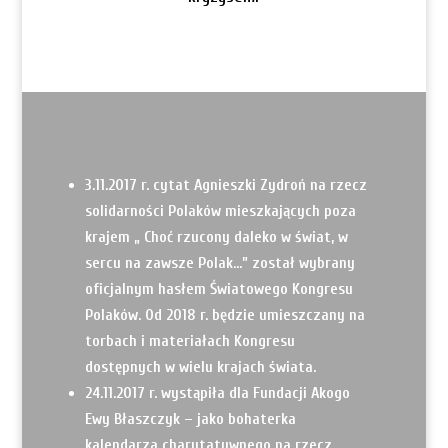
3.11.2017 r. cytat Agnieszki Zydroń na rzecz
solidarności Polaków mieszkających poza
krajem „ Choć rzucony daleko w świat, w
sercu na zawsze Polak…” został wybrany
oficjalnym hasłem Światowego Kongresu
Polaków. Od 2018 r. będzie umieszczany na
torbach i materiałach Kongresu
dostępnych w wielu krajach świata.
24.11.2017 r. wystąpiła dla Fundacji Akogo
Ewy Błaszczyk – jako bohaterka
kalendarza charytatywnego na rzecz